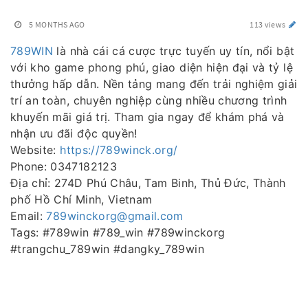
5 MONTHS AGO
113 views
789WIN
là nhà cái cá cược trực tuyến uy tín, nổi bật
với kho game phong phú, giao diện hiện đại và tỷ lệ
thưởng hấp dẫn. Nền tảng mang đến trải nghiệm giải
trí an toàn, chuyên nghiệp cùng nhiều chương trình
khuyến mãi giá trị. Tham gia ngay để khám phá và
nhận ưu đãi độc quyền!
Website:
https://789winck.org/
Phone: 0347182123
Địa chỉ: 274D Phú Châu, Tam Binh, Thủ Đức, Thành
phố Hồ Chí Minh, Vietnam
Email:
789winckorg@gmail.com
Tags: #789win #789_win #789winckorg
#trangchu_789win #dangky_789win