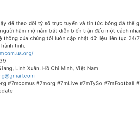
cậy để theo dõi tỷ số trực tuyến và tin tức bóng đá thế gi
p người hâm mộ nắm bắt diễn biến trận đấu một cách nh
ệ thống của chúng tôi luôn cập nhật dữ liệu liên tục 24/7
 hành tinh.
7mcom.us.org/
239
Giang, Linh Xuân, Hồ Chí Minh, Việt Nam
rg@gmail.com
org #7mcomus #7morg #7mLive #7mTySo #7mFootball 
pdate