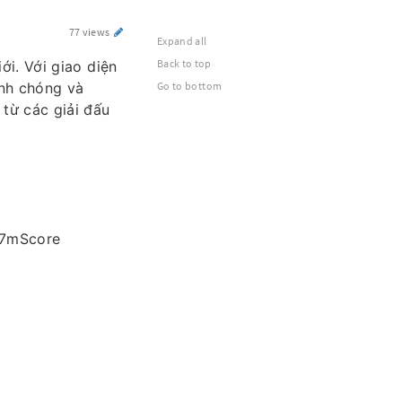
77 views
Expand all
Back to top
ới. Với giao diện
anh chóng và
Go to bottom
 từ các giải đấu
#7mScore