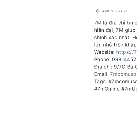
4 MONTHS AGO
7M
là địa chỉ tin 
hiện đại, 7M giú
chính xác nhất. H
lớn nhỏ trên khắp
Website:
https://
Phone: 0981445
Địa chỉ: 9/7C Bà 
Email:
7mcomuso
Tags: #7mcomus
#7mOnline #7mU