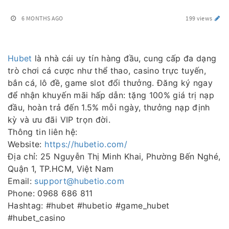
6 MONTHS AGO
199 views
Hubet
là nhà cái uy tín hàng đầu, cung cấp đa dạng
trò chơi cá cược như thể thao, casino trực tuyến,
bắn cá, lô đề, game slot đổi thưởng. Đăng ký ngay
để nhận khuyến mãi hấp dẫn: tặng 100% giá trị nạp
đầu, hoàn trả đến 1.5% mỗi ngày, thưởng nạp định
kỳ và ưu đãi VIP trọn đời.
Thông tin liên hệ:
Website:
https://hubetio.com/
Địa chỉ: 25 Nguyễn Thị Minh Khai, Phường Bến Nghé,
Quận 1, TP.HCM, Việt Nam
Email:
support@hubetio.com
Phone: 0968 686 811
Hashtag: #hubet #hubetio #game_hubet
#hubet_casino