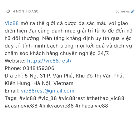
4 MONTHS AGO
66 views
Vic88
mở ra thế giới cá cược đa sắc màu với giao
diện hiện đại cùng danh mục giải trí từ lô đề đến nổ
hũ đổi thưởng. Nền tảng khẳng định uy tín qua việc
duy trì tính minh bạch trong mọi kết quả và dịch vụ
chăm sóc khách hàng chuyên nghiệp 24/7.
Website:
https://vic88.rest/
Phone: 0348159306
Địa chỉ: 5 Ng. 31 P. Văn Phú, Khu đô thị Văn Phú,
Kiến Hưng, Hà Nội, Vietnam
Email:
vic88rest@gmail.com
Tags: #vic88 #vic_88 #vic88rest #thethao_vic88
#casinovic88 #linkvaovic88 #nhacaivic88