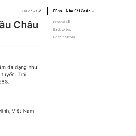
EE88 – Nhà Cái Casino Uy Tín Hàng Đầu Châu Á
118 views
Đầu Châu
Expand all
Back to top
Go to bottom
hẩm đa dạng như
 tuyến. Trải
E88.
Minh, Việt Nam