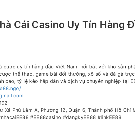
hà Cái Casino Uy Tín Hàng 
cá cược uy tín hàng đầu Việt Nam, nổi bật với kho sản p
 cược thể thao, game bài đổi thưởng, xổ số và đá gà trực
ỉnh cao, tỷ lệ kèo hấp dẫn và dịch vụ chuyên nghiệp tại E
ee88.ngo/
gmail.com
192
Cư Xá Phú Lâm A, Phường 12, Quận 6, Thành phố Hồ Chí 
#nhacaiEE88 #EE88casino #dangky­EE88 #linkEE88