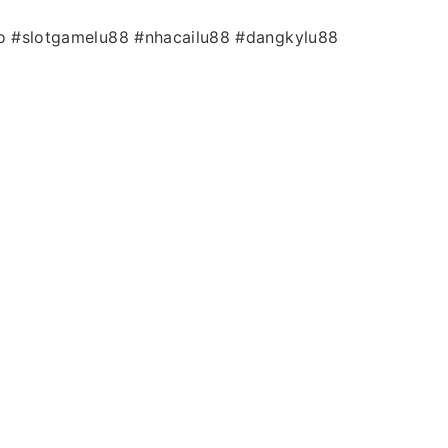
o #slotgamelu88 #nhacailu88 #dangkylu88