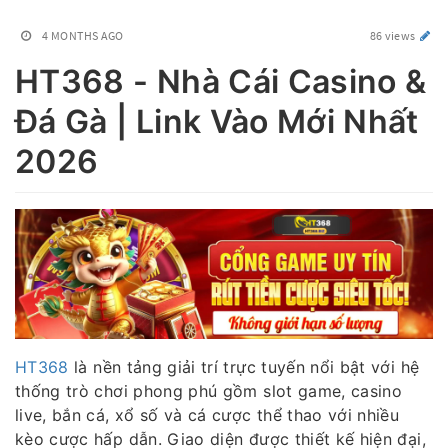
4 MONTHS AGO
86 views
HT368 - Nhà Cái Casino &
Đá Gà | Link Vào Mới Nhất
2026
HT368
là nền tảng giải trí trực tuyến nổi bật với hệ
thống trò chơi phong phú gồm slot game, casino
live, bắn cá, xổ số và cá cược thể thao với nhiều
kèo cược hấp dẫn. Giao diện được thiết kế hiện đại,