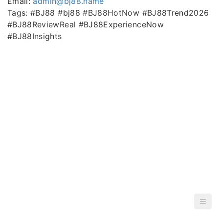
Email:
admin@bj88.name
Tags: #BJ88 #bj88 #BJ88HotNow #BJ88Trend2026
#BJ88ReviewReal #BJ88ExperienceNow
#BJ88Insights