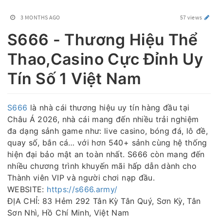
3 MONTHS AGO
57 views
S666 - Thương Hiệu Thể
Thao,Casino Cực Đỉnh Uy
Tín Số 1 Việt Nam
S666
là nhà cái thương hiệu uy tín hàng đầu tại
Châu Á 2026, nhà cái mang đến nhiều trải nghiệm
đa dạng sảnh game như: live casino, bóng đá, lô đề,
quay số, bắn cá… với hơn 540+ sảnh cùng hệ thống
hiện đại bảo mật an toàn nhất. S666 còn mang đến
nhiều chương trình khuyến mãi hấp dẫn dành cho
Thành viên VIP và người chơi nạp đầu.
WEBSITE:
https://s666.army/
ĐỊA CHỈ: 83 Hẻm 292 Tân Kỳ Tân Quý, Sơn Kỳ, Tân
Sơn Nhì, Hồ Chí Minh, Việt Nam