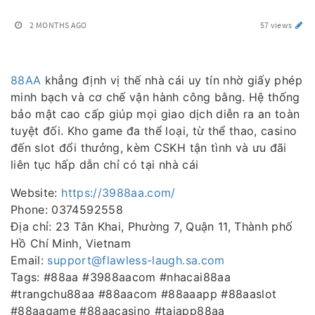
2 MONTHS AGO
57 views
88AA
khẳng định vị thế nhà cái uy tín nhờ giấy phép
minh bạch và cơ chế vận hành công bằng. Hệ thống
bảo mật cao cấp giúp mọi giao dịch diễn ra an toàn
tuyệt đối. Kho game đa thể loại, từ thể thao, casino
đến slot đổi thưởng, kèm CSKH tận tình và ưu đãi
liên tục hấp dẫn chỉ có tại nhà cái
Website:
https://3988aa.com/
Phone: 0374592558
Địa chỉ: 23 Tân Khai, Phường 7, Quận 11, Thành phố
Hồ Chí Minh, Vietnam
Email:
support@flawless-laugh.sa.com
Tags: #88aa #3988aacom #nhacai88aa
#trangchu88aa #88aacom #88aaapp #88aaslot
#88aagame #88aacasino #taiapp88aa