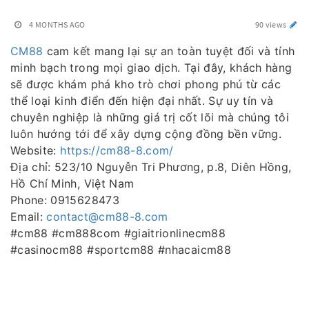
4 MONTHS AGO
90 views
CM88
cam kết mang lại sự an toàn tuyệt đối và tính
minh bạch trong mọi giao dịch. Tại đây, khách hàng
sẽ được khám phá kho trò chơi phong phú từ các
thể loại kinh điển đến hiện đại nhất. Sự uy tín và
chuyên nghiệp là những giá trị cốt lõi mà chúng tôi
luôn hướng tới để xây dựng cộng đồng bền vững.
Website:
https://cm88-8.com/
Địa chỉ: 523/10 Nguyễn Tri Phương, p.8, Diên Hồng,
Hồ Chí Minh, Việt Nam
Phone: 0915628473
Email:
contact@cm88-8.com
#cm88 #cm888com #giaitrionlinecm88
#casinocm88 #sportcm88 #nhacaicm88