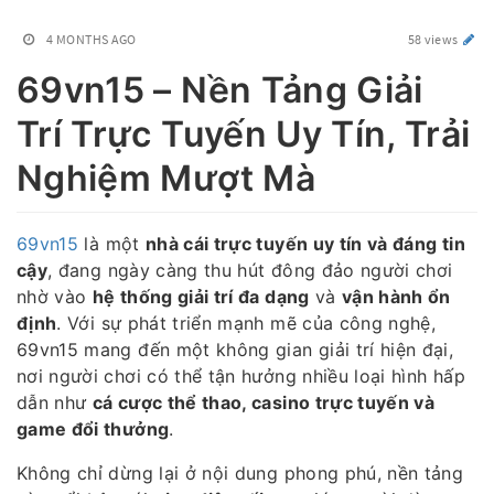
4 MONTHS AGO
58 views
69vn15 – Nền Tảng Giải
Trí Trực Tuyến Uy Tín, Trải
Nghiệm Mượt Mà
69vn15
là một
nhà cái trực tuyến uy tín và đáng tin
cậy
, đang ngày càng thu hút đông đảo người chơi
nhờ vào
hệ thống giải trí đa dạng
và
vận hành ổn
định
. Với sự phát triển mạnh mẽ của công nghệ,
69vn15 mang đến một không gian giải trí hiện đại,
nơi người chơi có thể tận hưởng nhiều loại hình hấp
dẫn như
cá cược thể thao, casino trực tuyến và
game đổi thưởng
.
Không chỉ dừng lại ở nội dung phong phú, nền tảng