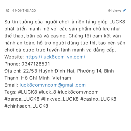
4 MONTHS AGO
64 views
Sự tin tưởng của người chơi là nền tảng giúp LUCK8
phát triển mạnh mẽ với các sản phẩm chủ lực như
thể thao, bắn cá và casino. Chúng tôi cam kết vận
hành an toàn, hỗ trợ người dùng tức thì, tạo nên sân
chơi cá cược trực tuyến lành mạnh và đẳng cấp.
Website:
https://luck8com-vn.com/
Phone: 0347128591
Địa chỉ: 22/53 Huỳnh Đình Hai, Phường 14, Bình
Thạnh, Hồ Chí Minh, Vietnam
Email:
luck8comvncom@gmail.com
Tags: #LUCK8 #luck_8 #luck8comvncom
#banca_LUCK8 #linkvao_LUCK8 #casino_LUCK8
#chinhsach_LUCK8