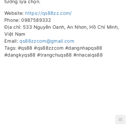
tưởng lựa chọn.
Website:
https://qs88zz.com/
Phone: 0987589332
Địa chỉ: 533 Nguyễn Oanh, An Nhơn, Hồ Chí Minh,
Việt Nam
Email:
qs88zzcom@gmail.com
Tags: #qs88 #qs88zzcom #dangnhapqs88
#dangkyqs88 #trangchuqs88 #nhacaiqs88