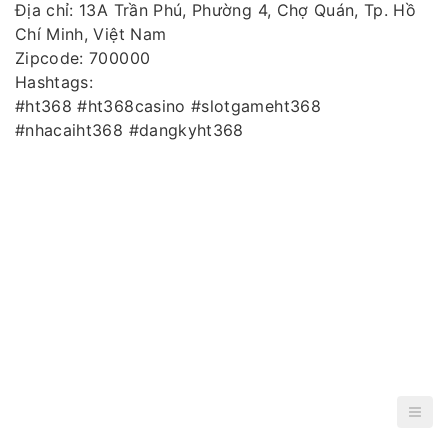
Địa chỉ: 13A Trần Phú, Phường 4, Chợ Quán, Tp. Hồ
Chí Minh, Việt Nam
Zipcode: 700000
Hashtags:
#ht368 #ht368casino #slotgameht368
#nhacaiht368 #dangkyht368