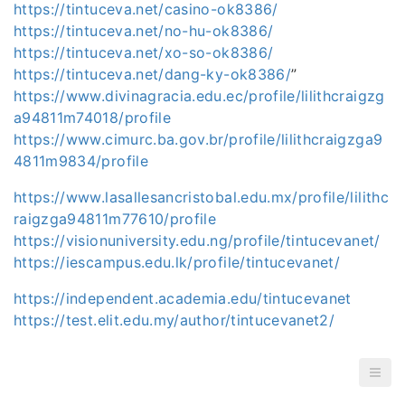
https://tintuceva.net/casino-ok8386/
https://tintuceva.net/no-hu-ok8386/
https://tintuceva.net/xo-so-ok8386/
https://tintuceva.net/dang-ky-ok8386/
”
https://www.divinagracia.edu.ec/profile/lilithcraigzg
a94811m74018/profile
https://www.cimurc.ba.gov.br/profile/lilithcraigzga9
4811m9834/profile
https://www.lasallesancristobal.edu.mx/profile/lilithc
raigzga94811m77610/profile
https://visionuniversity.edu.ng/profile/tintucevanet/
https://iescampus.edu.lk/profile/tintucevanet/
https://independent.academia.edu/tintucevanet
https://test.elit.edu.my/author/tintucevanet2/