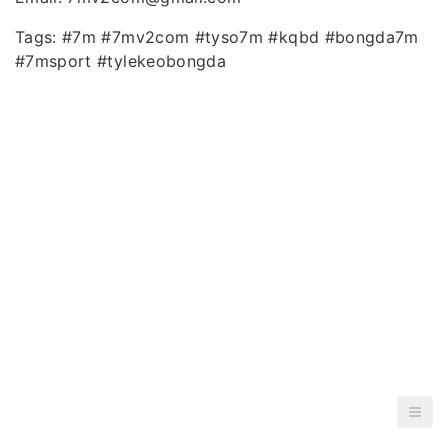
Tags: #7m #7mv2com #tyso7m #kqbd #bongda7m
#7msport #tylekeobongda