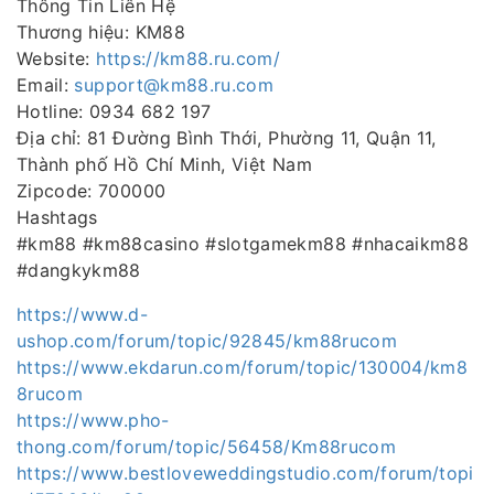
Thông Tin Liên Hệ
Thương hiệu: KM88
Website:
https://km88.ru.com/
Email:
support@km88.ru.com
Hotline: 0934 682 197
Địa chỉ: 81 Đường Bình Thới, Phường 11, Quận 11,
Thành phố Hồ Chí Minh, Việt Nam
Zipcode: 700000
Hashtags
#km88 #km88casino #slotgamekm88 #nhacaikm88
#dangkykm88
https://www.d-
ushop.com/forum/topic/92845/km88rucom
https://www.ekdarun.com/forum/topic/130004/km8
8rucom
https://www.pho-
thong.com/forum/topic/56458/Km88rucom
https://www.bestloveweddingstudio.com/forum/topi