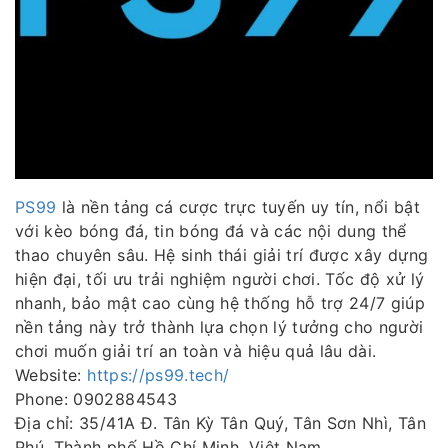
PS99
là nền tảng cá cược trực tuyến uy tín, nổi bật
với kèo bóng đá, tin bóng đá và các nội dung thể
thao chuyên sâu. Hệ sinh thái giải trí được xây dựng
hiện đại, tối ưu trải nghiệm người chơi. Tốc độ xử lý
nhanh, bảo mật cao cùng hệ thống hỗ trợ 24/7 giúp
nền tảng này trở thành lựa chọn lý tưởng cho người
chơi muốn giải trí an toàn và hiệu quả lâu dài.
Website:
https://ps99.tech/
Phone: 0902884543
Địa chỉ: 35/41A Đ. Tân Kỳ Tân Quý, Tân Sơn Nhì, Tân
Phú, Thành phố Hồ Chí Minh, Việt Nam