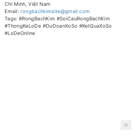
Chí Minh, Việt Nam
Email:
rongbachkimsite@gmail.com
Tags: #RongBachKim #SoiCauRongBachKim
#ThongKeLoDe #DuDoanXoSo #KetQuaXoSo
#LoDeOnline