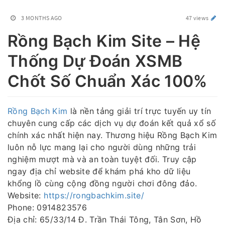
3 MONTHS AGO
47 views
Rồng Bạch Kim Site – Hệ
Thống Dự Đoán XSMB
Chốt Số Chuẩn Xác 100%
Rồng Bạch Kim
là nền tảng giải trí trực tuyến uy tín
chuyên cung cấp các dịch vụ dự đoán kết quả xổ số
chính xác nhất hiện nay. Thương hiệu Rồng Bạch Kim
luôn nỗ lực mang lại cho người dùng những trải
nghiệm mượt mà và an toàn tuyệt đối. Truy cập
ngay địa chỉ website để khám phá kho dữ liệu
khổng lồ cùng cộng đồng người chơi đông đảo.
Website:
https://rongbachkim.site/
Phone: 0914823576
Địa chỉ: 65/33/14 Đ. Trần Thái Tông, Tân Sơn, Hồ