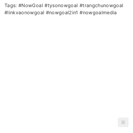
Tags: #NowGoal #tysonowgoal #trangchunowgoal
#linkvaonowgoal #nowgoal2in1 #nowgoalmedia