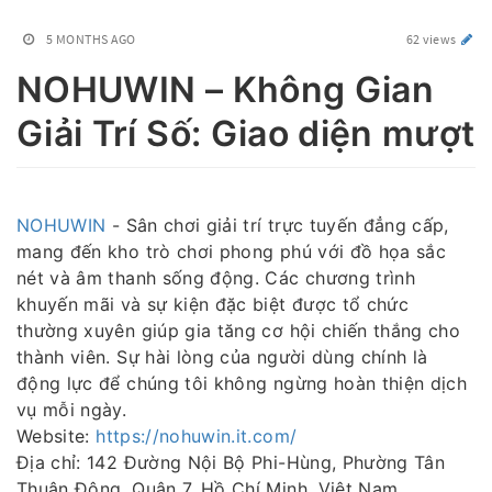
5 MONTHS AGO
62 views
NOHUWIN – Không Gian
Giải Trí Số: Giao diện mượt
NOHUWIN
- Sân chơi giải trí trực tuyến đẳng cấp,
mang đến kho trò chơi phong phú với đồ họa sắc
nét và âm thanh sống động. Các chương trình
khuyến mãi và sự kiện đặc biệt được tổ chức
thường xuyên giúp gia tăng cơ hội chiến thắng cho
thành viên. Sự hài lòng của người dùng chính là
động lực để chúng tôi không ngừng hoàn thiện dịch
vụ mỗi ngày.
Website:
https://nohuwin.it.com/
Địa chỉ: 142 Đường Nội Bộ Phi-Hùng, Phường Tân
Thuận Đông, Quận 7, Hồ Chí Minh, Việt Nam