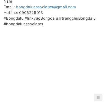
Nam
Email:
bongdaluassociates@gmail.com
Hotline: 0906229013
#Bongdalu #linkvaoBongdalu #trangchuBongdalu
#bongdaluassociates