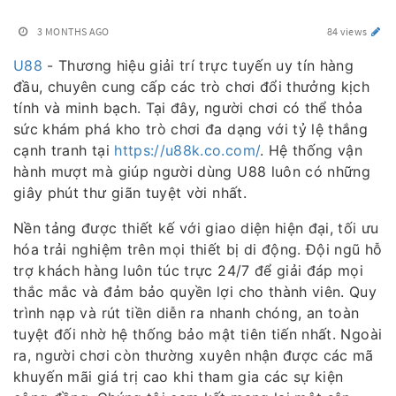
3 MONTHS AGO
84 views
U88
- Thương hiệu giải trí trực tuyến uy tín hàng
đầu, chuyên cung cấp các trò chơi đổi thưởng kịch
tính và minh bạch. Tại đây, người chơi có thể thỏa
sức khám phá kho trò chơi đa dạng với tỷ lệ thắng
cạnh tranh tại
https://u88k.co.com/
. Hệ thống vận
hành mượt mà giúp người dùng U88 luôn có những
giây phút thư giãn tuyệt vời nhất.
Nền tảng được thiết kế với giao diện hiện đại, tối ưu
hóa trải nghiệm trên mọi thiết bị di động. Đội ngũ hỗ
trợ khách hàng luôn túc trực 24/7 để giải đáp mọi
thắc mắc và đảm bảo quyền lợi cho thành viên. Quy
trình nạp và rút tiền diễn ra nhanh chóng, an toàn
tuyệt đối nhờ hệ thống bảo mật tiên tiến nhất. Ngoài
ra, người chơi còn thường xuyên nhận được các mã
khuyến mãi giá trị cao khi tham gia các sự kiện