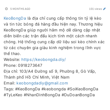
5 MONTHS AGO
101 views
KeoBongDa
là địa chỉ cung cấp thông tin tỷ lệ kèo
và tin tức bóng đá hàng đầu hiện nay. Thương hiệu
KeoBongDa giúp người hâm mộ dễ dàng cập nhật
diễn biến các trận đấu kịch tính một cách nhanh
chóng. Hệ thống cung cấp dữ liệu soi kèo chính xác
từ các chuyên gia giàu kinh nghiệm trong lĩnh vực
thể thao.
Website:
https://keobongda.diy/
Phone: 0918273647
Địa chỉ: 103/A4 Đường số 9, Phường 8, Gò Vấp,
Thành phố Hồ Chí Minh, Việt Nam
Email:
keobongdadiy@gmail.com
Tags: #KeoBongDa #keobongda #SoiKeoBongDa
#TyLeKeo #NhanDinhBongDa #DuDoanBongDa