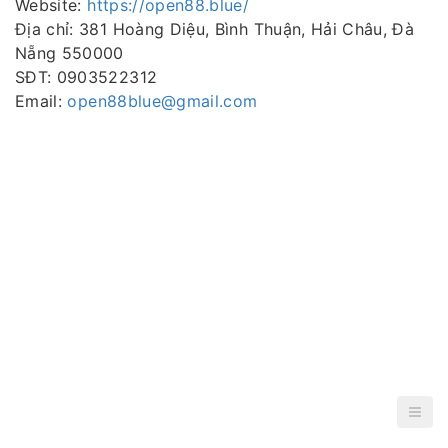
Website:
https://open88.blue/
Địa chỉ: 381 Hoàng Diệu, Bình Thuận, Hải Châu, Đà
Nẵng 550000
SĐT: 0903522312
Email:
open88blue@gmail.com