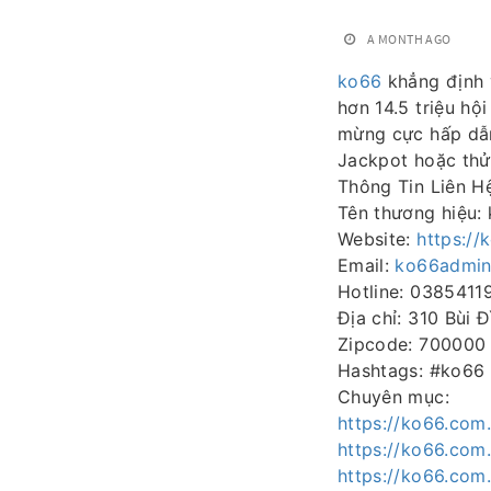
A MONTH AGO
ko66
khẳng định 
hơn 14.5 triệu hộ
mừng cực hấp dẫn
Jackpot hoặc thử 
Thông Tin Liên H
Tên thương hiệu:
Website:
https:/
Email:
ko66admin
Hotline: 0385411
Địa chỉ: 310 Bùi 
Zipcode: 700000
Hashtags: #ko66
Chuyên mục:
https://ko66.com
https://ko66.com
https://ko66.com