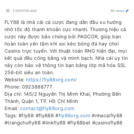
3 MONTHS AGO
50 views
FLY88 là nhà cái cá cược đang dẫn đầu xu hướng
nhờ tốc độ thanh khoản cực nhanh. Thương hiệu cá
cược này được bảo chứng bởi PAGCOR, giúp bạn
hoàn toàn yên tâm khi soi kèo bóng đá hay chơi
Casino trực tuyến. Với thuật toán RNG hiện đại, mọi
kết quả đều công bằng và minh bạch. Nhà cái uy tín
này còn bảo vệ thông tin bạn bằng lớp mã hóa SSL
256-bit siêu an toàn.
Website:
https://fly88org.com/
Phone: 0923888777
Địa chỉ: 145/2 Nguyễn Thị Minh Khai, Phường Bến
Thành, Quận 1, TP. Hồ Chí Minh
Email:
contact@fly88org.com
Tags: #fly88 #fly888 #
fly88org.com
#nhacaifly88
#trangchufly88 #linkfly88 #fly88bet #casinofly88