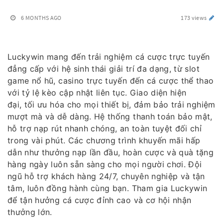
6 MONTHS AGO
173 views
Luckywin mang đến trải nghiệm cá cược trực tuyến
đẳng cấp với hệ sinh thái giải trí đa dạng, từ slot
game nổ hũ, casino trực tuyến đến cá cược thể thao
với tỷ lệ kèo cập nhật liên tục. Giao diện hiện
đại, tối ưu hóa cho mọi thiết bị, đảm bảo trải nghiệm
mượt mà và dễ dàng. Hệ thống thanh toán bảo mật,
hỗ trợ nạp rút nhanh chóng, an toàn tuyệt đối chỉ
trong vài phút. Các chương trình khuyến mãi hấp
dẫn như thưởng nạp lần đầu, hoàn cược và quà tặng
hàng ngày luôn sẵn sàng cho mọi người chơi. Đội
ngũ hỗ trợ khách hàng 24/7, chuyên nghiệp và tận
tâm, luôn đồng hành cùng bạn. Tham gia Luckywin
để tận hưởng cá cược đỉnh cao và cơ hội nhận
thưởng lớn.